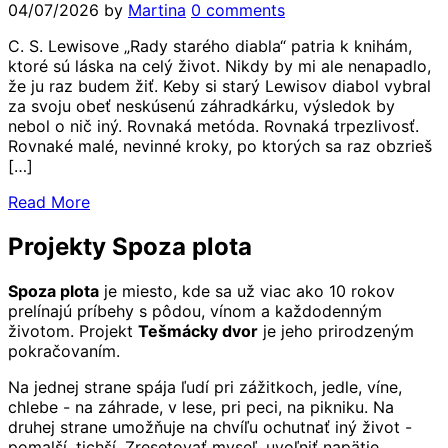
04/07/2026
by
Martina
0 comments
C. S. Lewisove „Rady starého diabla“ patria k knihám,
ktoré sú láska na celý život. Nikdy by mi ale nenapadlo,
že ju raz budem žiť. Keby si starý Lewisov diabol vybral
za svoju obeť neskúsenú záhradkárku, výsledok by
nebol o nič iný. Rovnaká metóda. Rovnaká trpezlivosť.
Rovnaké malé, nevinné kroky, po ktorých sa raz obzrieš
[…]
Read More
Projekty Spoza plota
Spoza plota
je miesto, kde sa už viac ako 10 rokov
prelínajú príbehy s pôdou, vínom a každodenným
životom. Projekt
Tešmácky dvor
je jeho prirodzeným
pokračovaním.
Na jednej strane spája ľudí pri zážitkoch, jedle, víne,
chlebe - na záhrade, v lese, pri peci, na pikniku. Na
druhej strane umožňuje na chvíľu ochutnať iný život -
pomalší, tichší. Zresetovať myseľ, uvoľniť napätie,