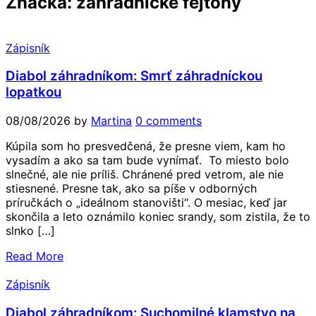
Značka:
záhradnícke fejtóny
Zápisník
Diabol záhradníkom: Smrť záhradníckou
lopatkou
08/08/2026
by
Martina
0 comments
Kúpila som ho presvedčená, že presne viem, kam ho
vysadím a ako sa tam bude vynímať. To miesto bolo
slnečné, ale nie príliš. Chránené pred vetrom, ale nie
stiesnené. Presne tak, ako sa píše v odborných
príručkách o „ideálnom stanovišti“. O mesiac, keď jar
skončila a leto oznámilo koniec srandy, som zistila, že to
slnko […]
Read More
Zápisník
Diabol záhradníkom: Suchomilné klamstvo na