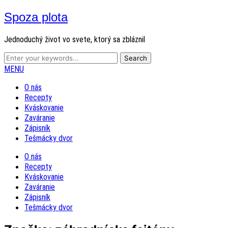
Spoza plota
Jednoduchý život vo svete, ktorý sa zbláznil
MENU
O nás
Recepty
Kváskovanie
Zaváranie
Zápisník
Tešmácky dvor
O nás
Recepty
Kváskovanie
Zaváranie
Zápisník
Tešmácky dvor