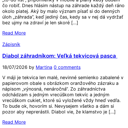
čo robiť. Dnes hlásim nástup na záhrade každý deň ráno
okolo piatej. Aký by malo význam písať si do denných
úloh „záhrada”, keď jediný čas, kedy sa v nej dá vydržať
bez ujmy na zdraví je len skoré […]
Read More
Zápisník
Diabol záhradníkom: Veľká tekvicová pasca
18/07/2026
by
Martina
0 comments
V máji je tekvica len malé, nevinné semienko zabalené v
papierovom obale s obrázkom oranžového zázraku a
nápisom „výnosná, nenáročná“. Zo záhradníctva
odchádzam s jedným vrecúškom tekvíc a jedným
vrecúškom cukiet, ktoré sú vyložené vždy hneď vedľa.
To bude ok, hovorím si. Nevysejem všetko a dám si
pozor aby neprerástli. Diabol vie, že klamstvo je […]
Read More