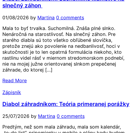
slnečný záhon
01/08/2026
by
Martina
0 comments
Mala to byť trvalka. Suchomilná. Znáša plné slnko.
Nenáročná na starostlivosť. Na slnečný záhon. Pre
starého diabla sú toto všetko obľúbené slovíčka,
pretože znejú ako povolenie na nedbanlivosť, hoci v
skutočnosti je to len opatrná formulácia niekoho, kto
rastlinu videl rásť v miernom stredomorskom podnebí,
nie na mojej južne orientovanej slnkom prepečenej
záhrade, do ktorej […]
Read More
Zápisník
Diabol záhradníkom: Teória primeranej porážky
25/07/2026
by
Martina
0 comments
Predtým, než som mala záhradu, mala som kalendár,
„to-do list”, pripomienky v mobile a plány kedy budem