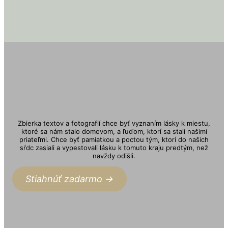
Zbierka textov a fotografií chce byť vyznaním lásky k miestu,
ktoré sa nám stalo domovom, a ľuďom, ktorí sa stali našimi
priateľmi. Chce byť pamiatkou a poctou tým, ktorí do našich
sŕdc zasiali a vypestovali lásku k tomuto kraju predtým, než
navždy odišli.
Stiahnúť zadarmo ->