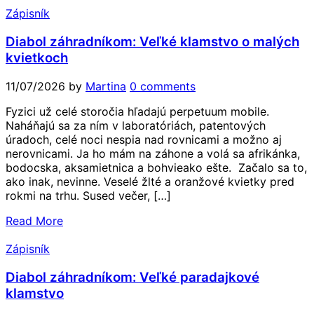
Zápisník
Diabol záhradníkom: Veľké klamstvo o malých
kvietkoch
11/07/2026
by
Martina
0 comments
Fyzici už celé storočia hľadajú perpetuum mobile.
Naháňajú sa za ním v laboratóriách, patentových
úradoch, celé noci nespia nad rovnicami a možno aj
nerovnicami. Ja ho mám na záhone a volá sa afrikánka,
bodocska, aksamietnica a bohvieako ešte. Začalo sa to,
ako inak, nevinne. Veselé žlté a oranžové kvietky pred
rokmi na trhu. Sused večer, […]
Read More
Zápisník
Diabol záhradníkom: Veľké paradajkové
klamstvo