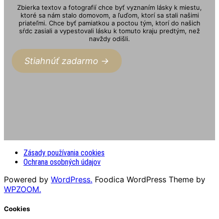
Zbierka textov a fotografií chce byť vyznaním lásky k miestu,
ktoré sa nám stalo domovom, a ľuďom, ktorí sa stali našimi
priateľmi. Chce byť pamiatkou a poctou tým, ktorí do našich
sŕdc zasiali a vypestovali lásku k tomuto kraju predtým, než
navždy odišli.
Stiahnúť zadarmo ->
Zásady používania cookies
Ochrana osobných údajov
Powered by
WordPress.
Foodica WordPress Theme by
WPZOOM.
Cookies