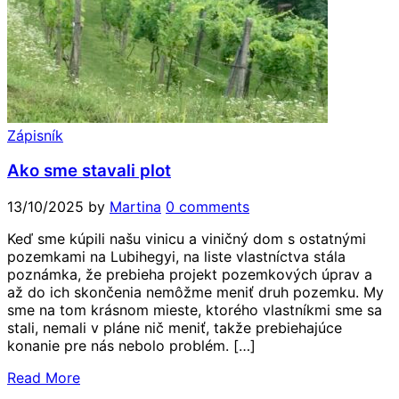
Zápisník
Ako sme stavali plot
13/10/2025
by
Martina
0 comments
Keď sme kúpili našu vinicu a viničný dom s ostatnými
pozemkami na Lubihegyi, na liste vlastníctva stála
poznámka, že prebieha projekt pozemkových úprav a
až do ich skončenia nemôžme meniť druh pozemku. My
sme na tom krásnom mieste, ktorého vlastníkmi sme sa
stali, nemali v pláne nič meniť, takže prebiehajúce
konanie pre nás nebolo problém. […]
Read More