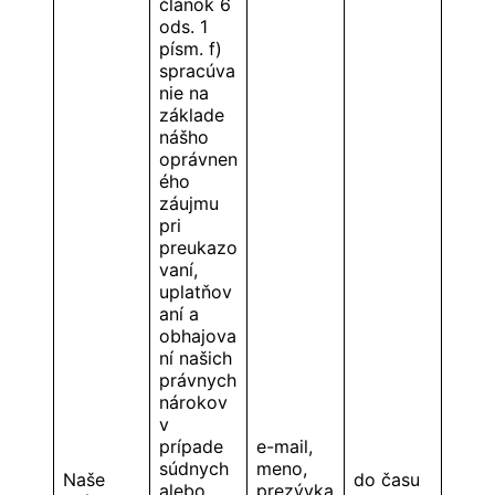
článok 6
ods. 1
písm. f)
spracúva
nie na
základe
nášho
oprávnen
ého
záujmu
pri
preukazo
vaní,
uplatňov
aní a
obhajova
ní našich
právnych
nárokov
v
prípade
e-mail,
súdnych
meno,
Naše
do času
alebo
prezývka