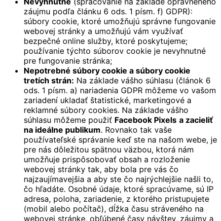
Nevyhnutné
(spracovanie na základe oprávneného
záujmu podľa článku 6 ods. 1 písm. f) GDPR):
súbory cookie, ktoré umožňujú správne fungovanie
webovej stránky a umožňujú vám využívať
bezpečné online služby, ktoré poskytujeme;
používanie týchto súborov cookie je nevyhnutné
pre fungovanie stránka;
Nepotrebné súbory cookie a súbory cookie
tretích strán:
Na základe vášho súhlasu (článok 6
ods. 1 písm. a) nariadenia GDPR môžeme vo vašom
zariadení ukladať štatistické, marketingové a
reklamné súbory cookies. Na základe vášho
súhlasu môžeme použiť
Facebook Pixels
a zacieliť
na ideálne publikum
. Rovnako tak vaše
používateľské správanie keď ste na našom webe, je
pre nás dôležitou spätnou väzbou, ktorá nám
umožňuje prispôsobovať obsah a rozloženie
webovej stránky tak, aby bola pre vás čo
najzaujímavejšia a aby ste čo najrýchlejšie našli to,
čo hľadáte. Osobné údaje, ktoré spracúvame, sú IP
adresa, poloha, zariadenie, z ktorého pristupujete
(mobil alebo počítač), dĺžka času stráveného na
webovej stránke, obľúbené časy návštev, záujmy a