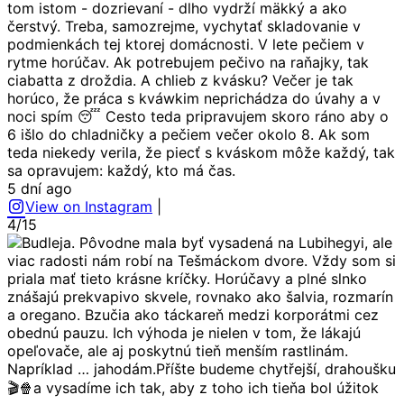
tom istom - dozrievaní - dlho vydrží mäkký a ako
čerstvý. Treba, samozrejme, vychytať skladovanie v
podmienkách tej ktorej domácnosti. V lete pečiem v
rytme horúčav. Ak potrebujem pečivo na raňajky, tak
ciabatta z droždia. A chlieb z kvásku? Večer je tak
horúco, že práca s kváwkim neprichádza do úvahy a v
noci spím 😴 Cesto teda pripravujem skoro ráno aby o
6 išlo do chladničky a pečiem večer okolo 8. Ak som
teda niekedy verila, že piecť s kváskom môže každý, tak
sa opravujem: každý, kto má čas.
5 dní ago
View on Instagram
|
4/15