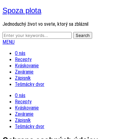
Spoza plota
Jednoduchý život vo svete, ktorý sa zbláznil
MENU
O nás
Recepty
Kváskovanie
Zaváranie
Zápisník
Tešmácky dvor
O nás
Recepty
Kváskovanie
Zaváranie
Zápisník
Tešmácky dvor