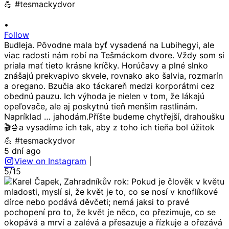
•
Follow
Budleja. Pôvodne mala byť vysadená na Lubihegyi, ale
viac radosti nám robí na Tešmáckom dvore. Vždy som si
priala mať tieto krásne kríčky. Horúčavy a plné slnko
znášajú prekvapivo skvele, rovnako ako šalvia, rozmarín
a oregano. Bzučia ako táckareň medzi korporátmi cez
obednú pauzu. Ich výhoda je nielen v tom, že lákajú
opeľovače, ale aj poskytnú tieň menším rastlinám.
Napríklad … jahodám.Příšte budeme chytřejší, drahoušku
🎬🍿a vysadíme ich tak, aby z toho ich tieňa bol úžitok
💪 #tesmackydvor
5 dní ago
View on Instagram
|
5/15