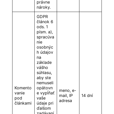
právne
nároky.
GDPR
článok 6
ods. 1
písm. a),
spracúva
nie
osobnýc
h údajov
na
základe
vášho
súhlasu,
aby ste
nemuseli
Komento
opätovn
meno, e-
vanie
e vypĺňať
mail, IP
14 dní
pod
vaše
adresa
článkami
údaje pri
ďalšom
zadávaní