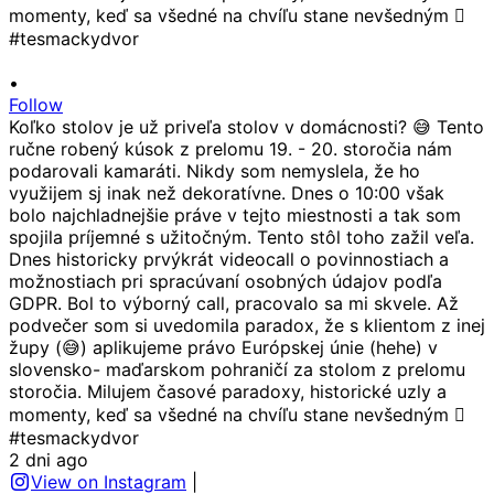
•
Follow
Koľko stolov je už priveľa stolov v domácnosti? 😅 Tento
ručne robený kúsok z prelomu 19. - 20. storočia nám
podarovali kamaráti. Nikdy som nemyslela, že ho
využijem sj inak než dekoratívne. Dnes o 10:00 však
bolo najchladnejšie práve v tejto miestnosti a tak som
spojila príjemné s užitočným. Tento stôl toho zažil veľa.
Dnes historicky prvýkrát videocall o povinnostiach a
možnostiach pri spracúvaní osobných údajov podľa
GDPR. Bol to výborný call, pracovalo sa mi skvele. Až
podvečer som si uvedomila paradox, že s klientom z inej
župy (😅) aplikujeme právo Európskej únie (hehe) v
slovensko- maďarskom pohraničí za stolom z prelomu
storočia. Milujem časové paradoxy, historické uzly a
momenty, keď sa všedné na chvíľu stane nevšedným 🫯
#tesmackydvor
2 dni ago
View on Instagram
|