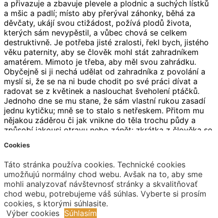
Cookies
Táto stránka používa cookies. Technické cookies
umožňujú normálny chod webu. Avšak na to, aby sme
•
mohli analyzovať návštevnosť stránky a skvalitňovať
Follow
chod webu, potrebujeme váš súhlas. Vyberte si prosím
Karel Čapek, Zahradníkův rok: Pokud je člověk v květu
cookies, s ktorými súhlasite.
mladosti, myslí si, že květ je to, co se nosí v knoflíkové
Výber cookies
Súhlasím
dírce nebo podává děvčeti; nemá jaksi to pravé