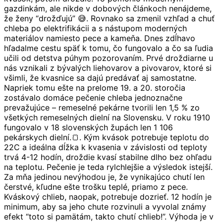
gazdinkám, ale nikde v dobových článkoch nenájdeme,
že ženy “drožďujú” 😅. Rovnako sa zmenil vzhľad a chuť
chleba po elektrifikácii a s nástupom moderných
materiálov namiesto pece a kameňa. Dnes zdĺhavo
hľadalme cestu späť k tomu, čo fungovalo a čo sa ľudia
učili od detstva púhym pozorovaním. Prvé droždiarne u
nás vznikali z bývalých liehovarov a pivovarov, ktoré si
všimli, že kvasnice sa dajú predávať aj samostatne.
Napriek tomu ešte na prelome 19. a 20. storočia
zostávalo domáce pečenie chleba jednoznačne
prevažujúce – remeselné pekárne tvorili len 1,5 % zo
všetkých remeselných dielní na Slovensku. V roku 1910
fungovalo v 18 slovenských župách len 1 106
pekárskych dielní.🍞. Kým kvások potrebuje teplotu do
22C a ideálna dĺžka k kvasenia v závislosti od teploty
trvá 4-12 hodín, droždie kvasí stabilne dlho bez ohľadu
na teplotu. Pečenie je teda rylchlejšie a výsledok istejší.
Za mňa jedinou nevýhodou je, že vynikajúco chutí len
čerstvé, kľudne ešte trošku teplé, priamo z pece.
Kváskový chlieb, naopak, potrebuje dozrieť. 12 hodín je
minimum, aby sa jeho chute rozvinuli a vyvolal známy
efekt “toto si pamätám, takto chutí chlieb!”. Výhoda je v