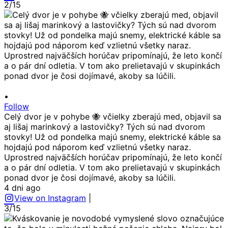
2/15
•
Follow
Celý dvor je v pohybe 🐝 včielky zberajú med, objavil sa
aj lišaj marinkový a lastovičky? Tých sú nad dvorom
stovky! Už od pondelka majú snemy, elektrické káble sa
hojdajú pod náporom keď vzlietnú všetky naraz.
Uprostred najväčších horúčav pripomínajú, že leto končí
a o pár dní odletia. V tom ako prelietavajú v skupinkách
ponad dvor je čosi dojímavé, akoby sa lúčili.
4 dni ago
View on Instagram
|
3/15