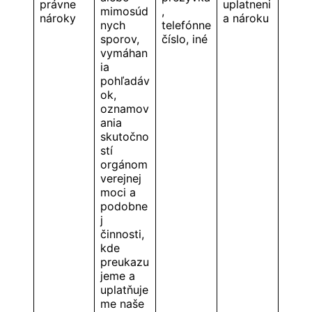
právne
uplatneni
mimosúd
,
nároky
a nároku
nych
telefónne
sporov,
číslo, iné
vymáhan
ia
pohľadáv
ok,
oznamov
ania
skutočno
stí
orgánom
verejnej
moci a
podobne
j
činnosti,
kde
preukazu
jeme a
uplatňuje
me naše