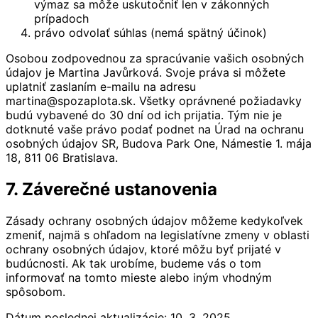
výmaz sa môže uskutočniť len v zákonných
prípadoch
právo odvolať súhlas (nemá spätný účinok)
Osobou zodpovednou za spracúvanie vašich osobných
údajov je Martina Javůrková. Svoje práva si môžete
uplatniť zaslaním e-mailu na adresu
martina@spozaplota.sk. Všetky oprávnené požiadavky
budú vybavené do 30 dní od ich prijatia. Tým nie je
dotknuté vaše právo podať podnet na Úrad na ochranu
osobných údajov SR, Budova Park One, Námestie 1. mája
18, 811 06 Bratislava.
7. Záverečné ustanovenia
Zásady ochrany osobných údajov môžeme kedykoľvek
zmeniť, najmä s ohľadom na legislatívne zmeny v oblasti
ochrany osobných údajov, ktoré môžu byť prijaté v
budúcnosti. Ak tak urobíme, budeme vás o tom
informovať na tomto mieste alebo iným vhodným
spôsobom.
Dátum poslednej aktualizácie: 10. 3. 2025