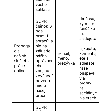
vášho
súhlasu
do času,
GDPR
kým ste
článok 6
fanúšiko
ods. 1
m,
písm. f)
sledujete
spracúva
,
Propagá
nie na
lajkujete,
cia
základe
e-mail,
komentuj
našich
nášho
meno,
ete a
služieb a
oprávnen
prezývka
zdieľate
práce
ého
naše
online
záujmu
príspevk
zvyšovať
y a
povedo
profily
mie o
na
našej
sociálnyc
práci
h sieťach
GDPR