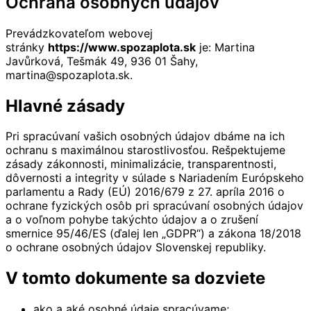
Ochrana osobných údajov
Prevádzkovateľom webovej
stránky
https://www.spozaplota.sk
je: Martina
Javůrková, Tešmák 49, 936 01 Šahy,
martina@spozaplota.sk.
Hlavné zásady
Pri spracúvaní vašich osobných údajov dbáme na ich
ochranu s maximálnou starostlivosťou. Rešpektujeme
zásady zákonnosti, minimalizácie, transparentnosti,
dôvernosti a integrity v súlade s Nariadením Európskeho
parlamentu a Rady (EÚ) 2016/679 z 27. apríla 2016 o
ochrane fyzických osôb pri spracúvaní osobných údajov
a o voľnom pohybe takýchto údajov a o zrušení
smernice 95/46/ES (ďalej len „GDPR“) a zákona 18/2018
o ochrane osobných údajov Slovenskej republiky.
V tomto dokumente sa dozviete
ako a aké osobné údaje spracúvame;