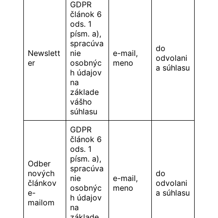
GDPR
článok 6
ods. 1
písm. a),
spracúva
do
Newslett
nie
e-mail,
odvolani
er
osobnýc
meno
a súhlasu
h údajov
na
základe
vášho
súhlasu
GDPR
článok 6
ods. 1
písm. a),
Odber
spracúva
nových
do
nie
e-mail,
článkov
odvolani
osobnýc
meno
e-
a súhlasu
h údajov
mailom
na
základe