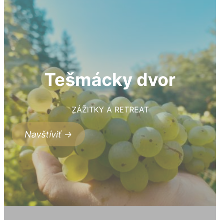
Tešmácky dvor
ZÁŽITKY A RETREAT
Navštíviť →