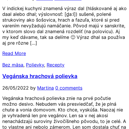
V indickej kuchyni znamená výraz dal (hláskované aj ako
daal alebo dhal; výslovnosť: [d̪aːl]) sušené, polené
strukoviny ako šošovica, hrach a fazuľa, ktoré si pred
varením nevyžadujú namáčanie. Pôvod majú v sanskrite,
v ktorom slovo dal znamená rozdeliť (na polovicu). Aj
my keď dávame, tak sa delíme 🙂 Výraz dhal sa používa
aj pre rôzne […]
Read More
Bez mäsa
,
Polievky
,
Recepty
Vegánska hrachová polievka
26/05/2022
by
Martina
0 comments
Vegánska hrachová polievka znie na prvé počutie
možno desivo. Nebudem vás presviedčať, že je plná
chute a vonia domovom. Kto chce, vyskúša. Naozaj nie
je vyhradená len pre vegánov. Len sa v nej akosi
nenachádzajú suroviny živočíšneho pôvodu, to je celé. A
to vlastne ani nebolo zámerom. Len som dostala chuť na