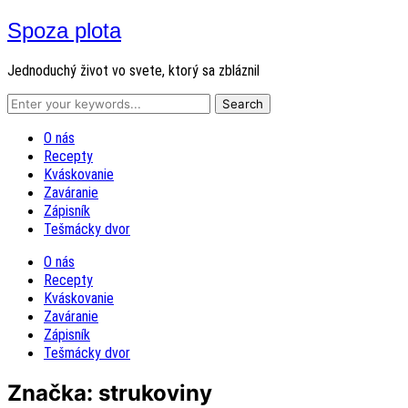
Spoza plota
Jednoduchý život vo svete, ktorý sa zbláznil
O nás
Recepty
Kváskovanie
Zaváranie
Zápisník
Tešmácky dvor
O nás
Recepty
Kváskovanie
Zaváranie
Zápisník
Tešmácky dvor
Značka:
strukoviny