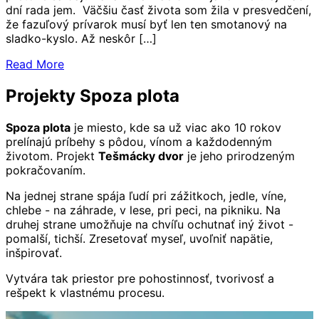
dní rada jem. Väčšiu časť života som žila v presvedčení,
že fazuľový prívarok musí byť len ten smotanový na
sladko-kyslo. Až neskôr […]
Read More
Projekty Spoza plota
Spoza plota
je miesto, kde sa už viac ako 10 rokov
prelínajú príbehy s pôdou, vínom a každodenným
životom. Projekt
Tešmácky dvor
je jeho prirodzeným
pokračovaním.
Na jednej strane spája ľudí pri zážitkoch, jedle, víne,
chlebe - na záhrade, v lese, pri peci, na pikniku. Na
druhej strane umožňuje na chvíľu ochutnať iný život -
pomalší, tichší. Zresetovať myseľ, uvoľniť napätie,
inšpirovať.
Vytvára tak priestor pre pohostinnosť, tvorivosť a
rešpekt k vlastnému procesu.