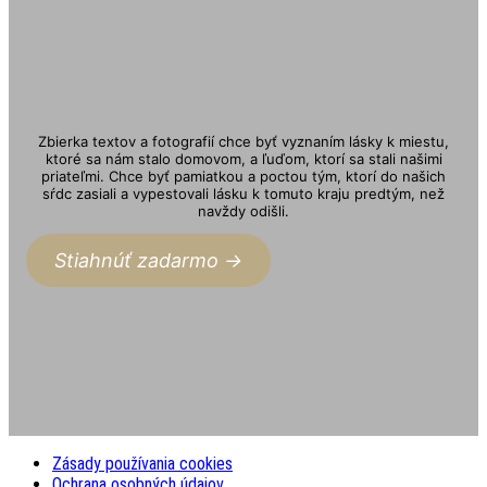
Zbierka textov a fotografií chce byť vyznaním lásky k miestu,
ktoré sa nám stalo domovom, a ľuďom, ktorí sa stali našimi
priateľmi. Chce byť pamiatkou a poctou tým, ktorí do našich
sŕdc zasiali a vypestovali lásku k tomuto kraju predtým, než
navždy odišli.
Stiahnúť zadarmo ->
Zásady používania cookies
Ochrana osobných údajov