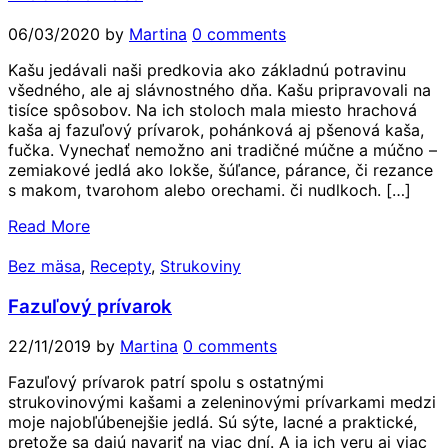
06/03/2020
by
Martina
0 comments
Kašu jedávali naši predkovia ako základnú potravinu
všedného, ale aj slávnostného dňa. Kašu pripravovali na
tisíce spôsobov. Na ich stoloch mala miesto hrachová
kaša aj fazuľový prívarok, pohánková aj pšenová kaša,
fučka. Vynechať nemožno ani tradičné múčne a múčno –
zemiakové jedlá ako lokše, šúľance, párance, či rezance
s makom, tvarohom alebo orechami. či nudlkoch. […]
Read More
Bez mäsa
,
Recepty
,
Strukoviny
Fazuľový prívarok
22/11/2019
by
Martina
0 comments
Fazuľový prívarok patrí spolu s ostatnými
strukovinovými kašami a zeleninovými prívarkami medzi
moje najobľúbenejšie jedlá. Sú sýte, lacné a praktické,
pretože sa dajú navariť na viac dní. A ja ich veru aj viac