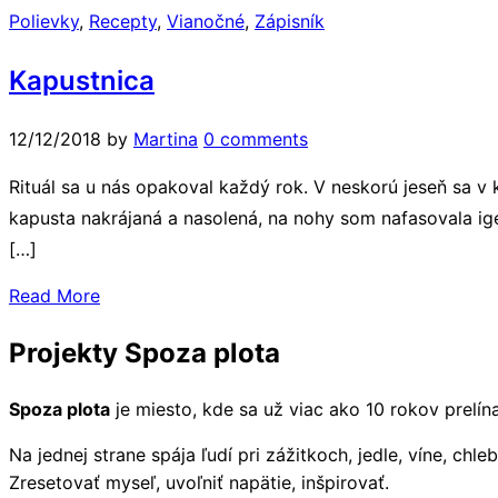
Polievky
,
Recepty
,
Vianočné
,
Zápisník
Kapustnica
12/12/2018
by
Martina
0 comments
Rituál sa u nás opakoval každý rok. V neskorú jeseň sa v
kapusta nakrájaná a nasolená, na nohy som nafasovala i
[…]
Read More
Projekty Spoza plota
Spoza plota
je miesto, kde sa už viac ako 10 rokov prel
Na jednej strane spája ľudí pri zážitkoch, jedle, víne, chle
Zresetovať myseľ, uvoľniť napätie, inšpirovať.