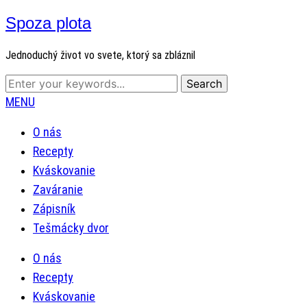
Spoza plota
Jednoduchý život vo svete, ktorý sa zbláznil
MENU
O nás
Recepty
Kváskovanie
Zaváranie
Zápisník
Tešmácky dvor
O nás
Recepty
Kváskovanie