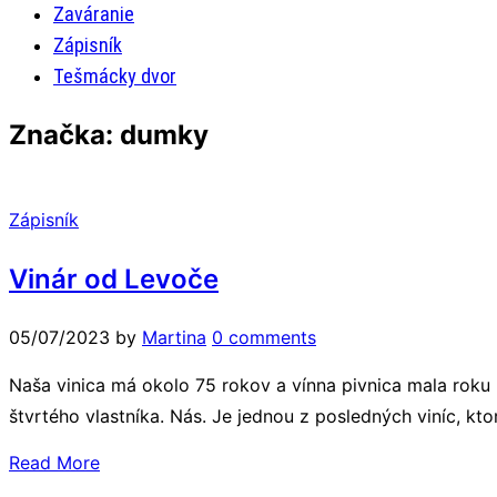
Zaváranie
Zápisník
Tešmácky dvor
Značka:
dumky
Zápisník
Vinár od Levoče
05/07/2023
by
Martina
0 comments
Naša vinica má okolo 75 rokov a vínna pivnica mala roku 2
štvrtého vlastníka. Nás. Je jednou z posledných viníc, kt
Read More