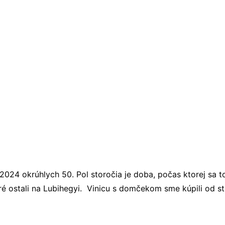
024 okrúhlych 50. Pol storočia je doba, počas ktorej sa to
oré ostali na Lubihegyi. Vinicu s domčekom sme kúpili od st