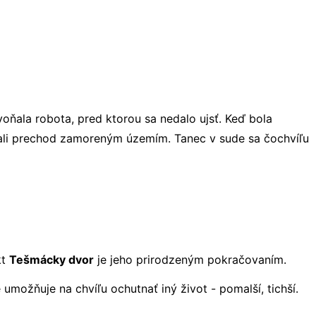
oňala robota, pred ktorou sa nedalo ujsť. Keď bola
vali prechod zamoreným územím. Tanec v sude sa čochvíľu
kt
Tešmácky dvor
je jeho prirodzeným pokračovaním.
ne umožňuje na chvíľu ochutnať iný život - pomalší, tichší.