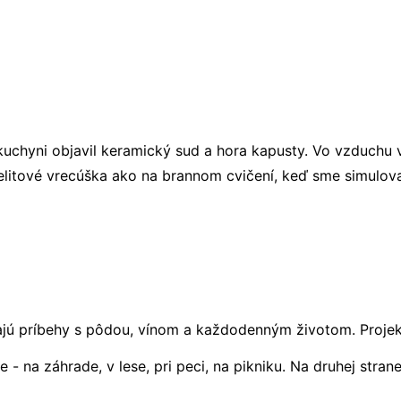
 kuchyni objavil keramický sud a hora kapusty. Vo vzduchu v
gelitové vrecúška ako na brannom cvičení, keď sme simulo
ínajú príbehy s pôdou, vínom a každodenným životom. Proje
be - na záhrade, v lese, pri peci, na pikniku. Na druhej stra