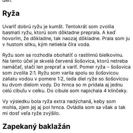
deň.
Ryža
Uvariť dobrú ryžu je kumšt. Tentokrát som zvolila
basmati ryžu, ktorú som dôkladne preprala. A keď
hovorím, že dôkladne, tak naozaj dôkladne. Prala som ju
v hustom sitku, kým netiekla číra voda.
Ryžu som sa rozhodla obohatiť o rastlinnú bielkovinu.
Na tento účel je skvelá červená šošovica, ktorú netreba
namáčať, stačí len preprať a variť. Pomer ryža – šošovica
som zvolila 2:1. Ryžu som varila spolu so šošovicou
zaliatu vodou v pomere 1:2, teda diel ryže so šošovicou
ku dvom dielom vody. Do hrnca so m pridala aj jednu
celú cibuľu v celku. Do cibule som napichala 4 klinčeky.
Vy výsledku bola ryža extra nadýchaná, keby som
mohla, zjem jej aj pol hrnca. Ovládla som sa však a tak
mi dosť veľa ryže zvýšilo.
Zapekaný baklažán