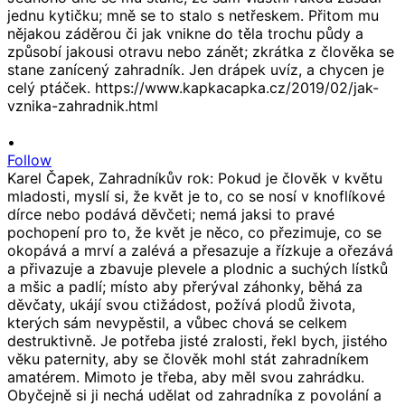
•
Follow
Karel Čapek, Zahradníkův rok: Pokud je člověk v květu
mladosti, myslí si, že květ je to, co se nosí v knoflíkové
dírce nebo podává děvčeti; nemá jaksi to pravé
pochopení pro to, že květ je něco, co přezimuje, co se
okopává a mrví a zalévá a přesazuje a řízkuje a ořezává
a přivazuje a zbavuje plevele a plodnic a suchých lístků
a mšic a padlí; místo aby přerýval záhonky, běhá za
děvčaty, ukájí svou ctižádost, požívá plodů života,
kterých sám nevypěstil, a vůbec chová se celkem
destruktivně. Je potřeba jisté zralosti, řekl bych, jistého
věku paternity, aby se člověk mohl stát zahradníkem
amatérem. Mimoto je třeba, aby měl svou zahrádku.
Obyčejně si ji nechá udělat od zahradníka z povolání a