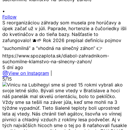
•
Follow
S reorganizáciou záhrady som musela pre horúčavy a
úpek začať už v júli. Paprade, hortenzie a čučoriedky išli
do kvetináčov a do tieňa bazy. Našťastie to
zafungovalo! 🫐🌱 Rok 2026 prepísal definíciu pojmov
“suchomilná” a “vhodná na slnečný záhon” 👉
https://www.spozaplota.sk/diabol-zahradnikom-
suchomilne-klamstvo-na-slnecny-zahon/
5 dní ago
View on Instagram
|
5/15