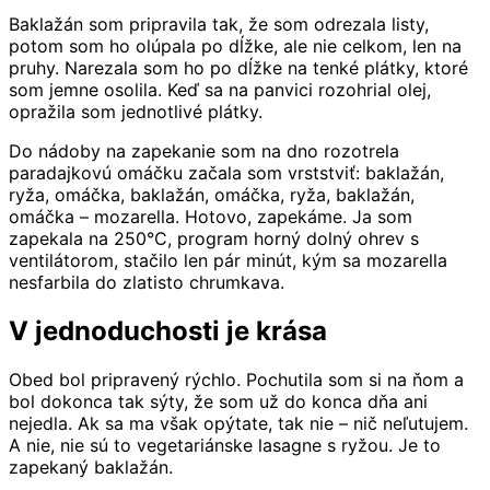
Baklažán som pripravila tak, že som odrezala listy,
potom som ho olúpala po dĺžke, ale nie celkom, len na
pruhy. Narezala som ho po dĺžke na tenké plátky, ktoré
som jemne osolila. Keď sa na panvici rozohrial olej,
opražila som jednotlivé plátky.
Do nádoby na zapekanie som na dno rozotrela
paradajkovú omáčku začala som vrststviť: baklažán,
ryža, omáčka, baklažán, omáčka, ryža, baklažán,
omáčka – mozarella. Hotovo, zapekáme. Ja som
zapekala na 250°C, program horný dolný ohrev s
ventilátorom, stačilo len pár minút, kým sa mozarella
nesfarbila do zlatisto chrumkava.
V jednoduchosti je krása
Obed bol pripravený rýchlo. Pochutila som si na ňom a
bol dokonca tak sýty, že som už do konca dňa ani
nejedla. Ak sa ma však opýtate, tak nie – nič neľutujem.
A nie, nie sú to vegetariánske lasagne s ryžou. Je to
zapekaný baklažán.