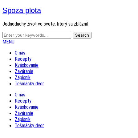
Spoza plota
Jednoduchý život vo svete, ktorý sa zbláznil
MENU
O nás
Recepty
Kváskovanie
Zaváranie
Zápisník
Tešmácky dvor
O nás
Recepty
Kváskovanie
Zaváranie
Zápisník
Tešmácky dvor