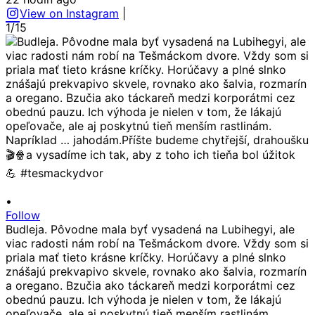
View on Instagram
|
1/15
•
Follow
Budleja. Pôvodne mala byť vysadená na Lubihegyi, ale
viac radosti nám robí na Tešmáckom dvore. Vždy som si
priala mať tieto krásne kríčky. Horúčavy a plné slnko
znášajú prekvapivo skvele, rovnako ako šalvia, rozmarín
a oregano. Bzučia ako táckareň medzi korporátmi cez
obednú pauzu. Ich výhoda je nielen v tom, že lákajú
opeľovače, ale aj poskytnú tieň menším rastlinám.