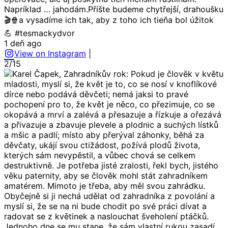
Napríklad … jahodám.Příšte budeme chytřejší, drahoušku
🎬🍿a vysadíme ich tak, aby z toho ich tieňa bol úžitok
💪 #tesmackydvor
1 deň ago
View on Instagram
|
2/15