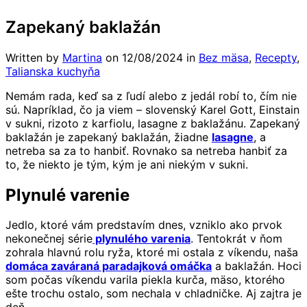
Zapekaný baklažán
Written by
Martina
on
12/08/2024
in
Bez mäsa
,
Recepty
,
Talianska kuchyňa
Nemám rada, keď sa z ľudí alebo z jedál robí to, čím nie
sú. Napríklad, čo ja viem – slovenský Karel Gott, Einstain
v sukni, rizoto z karfiolu, lasagne z baklažánu. Zapekaný
baklažán je zapekaný baklažán, žiadne
lasagne
, a
netreba sa za to hanbiť. Rovnako sa netreba hanbiť za
to, že niekto je tým, kým je ani niekým v sukni.
Plynulé varenie
Jedlo, ktoré vám predstavím dnes, vzniklo ako prvok
nekonečnej série
plynulého varenia
. Tentokrát v ňom
zohrala hlavnú rolu ryža, ktoré mi ostala z víkendu, naša
domáca zaváraná paradajková omáčka
a baklažán. Hoci
som počas víkendu varila piekla kurča, mäso, ktorého
ešte trochu ostalo, som nechala v chladničke. Aj zajtra je