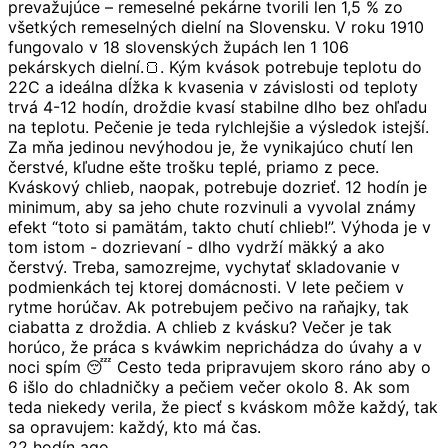
prevažujúce – remeselné pekárne tvorili len 1,5 % zo
všetkých remeselných dielní na Slovensku. V roku 1910
fungovalo v 18 slovenských župách len 1 106
pekárskych dielní.🍞. Kým kvások potrebuje teplotu do
22C a ideálna dĺžka k kvasenia v závislosti od teploty
trvá 4-12 hodín, droždie kvasí stabilne dlho bez ohľadu
na teplotu. Pečenie je teda rylchlejšie a výsledok istejší.
Za mňa jedinou nevýhodou je, že vynikajúco chutí len
čerstvé, kľudne ešte trošku teplé, priamo z pece.
Kváskový chlieb, naopak, potrebuje dozrieť. 12 hodín je
minimum, aby sa jeho chute rozvinuli a vyvolal známy
efekt “toto si pamätám, takto chutí chlieb!”. Výhoda je v
tom istom - dozrievaní - dlho vydrží mäkký a ako
čerstvý. Treba, samozrejme, vychytať skladovanie v
podmienkách tej ktorej domácnosti. V lete pečiem v
rytme horúčav. Ak potrebujem pečivo na raňajky, tak
ciabatta z droždia. A chlieb z kvásku? Večer je tak
horúco, že práca s kváwkim neprichádza do úvahy a v
noci spím 😴 Cesto teda pripravujem skoro ráno aby o
6 išlo do chladničky a pečiem večer okolo 8. Ak som
teda niekedy verila, že piecť s kváskom môže každý, tak
sa opravujem: každý, kto má čas.
22 hodín ago