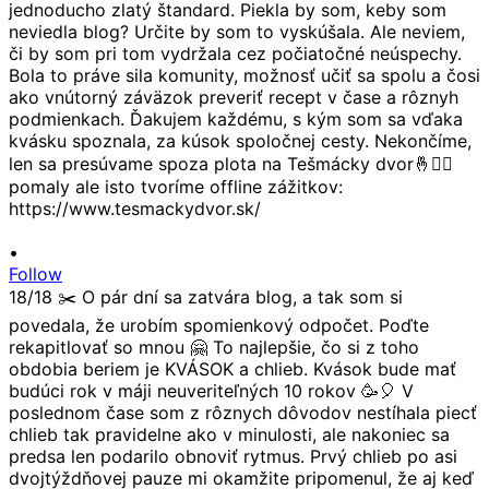
•
Follow
18/18 ✂️ O pár dní sa zatvára blog, a tak som si
povedala, že urobím spomienkový odpočet. Poďte
rekapitlovať so mnou 🤗 To najlepšie, čo si z toho
obdobia beriem je KVÁSOK a chlieb. Kvások bude mať
budúci rok v máji neuveriteľných 10 rokov 🥳🎈 V
poslednom čase som z rôznych dôvodov nestíhala piecť
chlieb tak pravidelne ako v minulosti, ale nakoniec sa
predsa len podarilo obnoviť rytmus. Prvý chlieb po asi
dvojtýždňovej pauze mi okamžite pripomenul, že aj keď