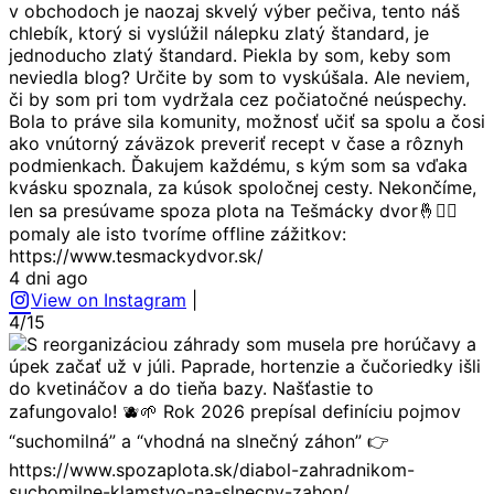
v obchodoch je naozaj skvelý výber pečiva, tento náš
chlebík, ktorý si vyslúžil nálepku zlatý štandard, je
jednoducho zlatý štandard. Piekla by som, keby som
neviedla blog? Určite by som to vyskúšala. Ale neviem,
či by som pri tom vydržala cez počiatočné neúspechy.
Bola to práve sila komunity, možnosť učiť sa spolu a čosi
ako vnútorný záväzok preveriť recept v čase a rôznyh
podmienkach. Ďakujem každému, s kým som sa vďaka
kvásku spoznala, za kúsok spoločnej cesty. Nekončíme,
len sa presúvame spoza plota na Tešmácky dvor🤞🙋‍♀️
pomaly ale isto tvoríme offline zážitkov:
https://www.tesmackydvor.sk/
4 dni ago
View on Instagram
|
4/15