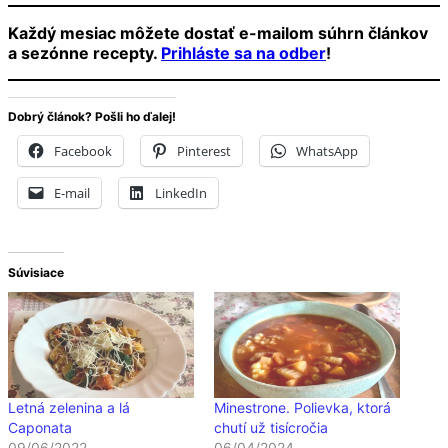
Každý mesiac môžete dostať e-mailom súhrn článkov
a sezónne recepty.
Prihláste sa na odber
!
Dobrý článok? Pošli ho ďalej!
Facebook
Pinterest
WhatsApp
E-mail
LinkedIn
Súvisiace
Letná zelenina a lá
Minestrone. Polievka, ktorá
Caponata
chutí už tisícročia
09/06/2022
06/04/2024