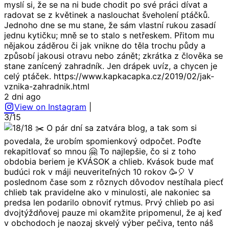
myslí si, že se na ni bude chodit po své práci dívat a
radovat se z květinek a naslouchat šveholení ptáčků.
Jednoho dne se mu stane, že sám vlastní rukou zasadí
jednu kytičku; mně se to stalo s netřeskem. Přitom mu
nějakou záděrou či jak vnikne do těla trochu půdy a
způsobí jakousi otravu nebo zánět; zkrátka z člověka se
stane zanícený zahradník. Jen drápek uvíz, a chycen je
celý ptáček. https://www.kapkacapka.cz/2019/02/jak-
vznika-zahradnik.html
2 dni ago
View on Instagram
|
3/15