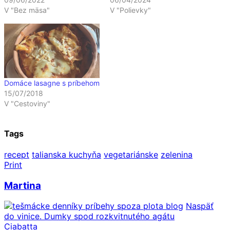
V "Bez mäsa"
V "Polievky"
Domáce lasagne s príbehom
15/07/2018
V "Cestoviny"
Tags
recept
talianska kuchyňa
vegetariánske
zelenina
Print
Martina
Naspäť
do vinice. Dumky spod rozkvitnutého agátu
Ciabatta