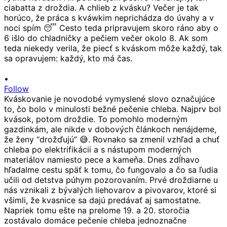
•
Follow
Kváskovanie je novodobé vymyslené slovo označujúce
to, čo bolo v minulosti bežné pečenie chleba. Najprv bol
kvások, potom droždie. To pomohlo moderným
gazdinkám, ale nikde v dobových článkoch nenájdeme,
že ženy “drožďujú” 😅. Rovnako sa zmenil vzhľad a chuť
chleba po elektrifikácii a s nástupom moderných
materiálov namiesto pece a kameňa. Dnes zdĺhavo
hľadalme cestu späť k tomu, čo fungovalo a čo sa ľudia
učili od detstva púhym pozorovaním. Prvé droždiarne u
nás vznikali z bývalých liehovarov a pivovarov, ktoré si
všimli, že kvasnice sa dajú predávať aj samostatne.
Napriek tomu ešte na prelome 19. a 20. storočia
zostávalo domáce pečenie chleba jednoznačne